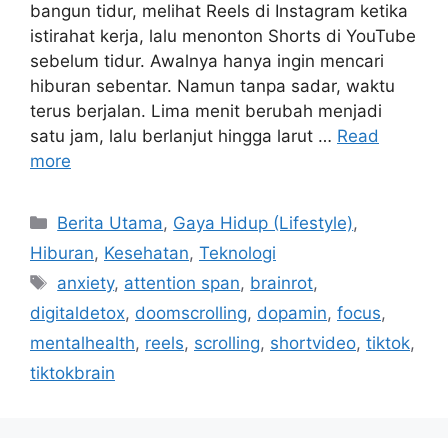
bangun tidur, melihat Reels di Instagram ketika
istirahat kerja, lalu menonton Shorts di YouTube
sebelum tidur. Awalnya hanya ingin mencari
hiburan sebentar. Namun tanpa sadar, waktu
terus berjalan. Lima menit berubah menjadi
satu jam, lalu berlanjut hingga larut …
Read
more
C
Berita Utama
,
Gaya Hidup (Lifestyle)
,
a
Hiburan
,
Kesehatan
,
Teknologi
t
T
anxiety
,
attention span
,
brainrot
,
e
a
digitaldetox
,
doomscrolling
,
dopamin
,
focus
,
g
g
mentalhealth
,
reels
,
scrolling
,
shortvideo
,
tiktok
,
o
s
r
tiktokbrain
i
e
s