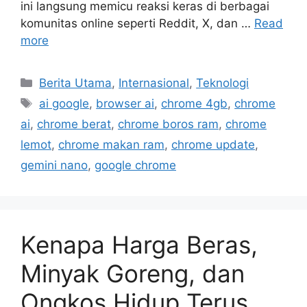
ini langsung memicu reaksi keras di berbagai
komunitas online seperti Reddit, X, dan …
Read
more
C
Berita Utama
,
Internasional
,
Teknologi
a
T
ai google
,
browser ai
,
chrome 4gb
,
chrome
t
a
ai
,
chrome berat
,
chrome boros ram
,
chrome
e
g
lemot
,
chrome makan ram
,
chrome update
,
g
s
gemini nano
,
google chrome
o
r
i
e
s
Kenapa Harga Beras,
Minyak Goreng, dan
Ongkos Hidup Terus