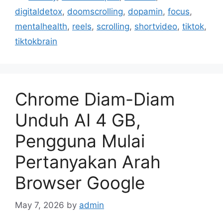
e
a
digitaldetox
,
doomscrolling
,
dopamin
,
focus
,
g
g
mentalhealth
,
reels
,
scrolling
,
shortvideo
,
tiktok
,
o
s
r
tiktokbrain
i
e
s
Chrome Diam-Diam
Unduh AI 4 GB,
Pengguna Mulai
Pertanyakan Arah
Browser Google
May 7, 2026
by
admin