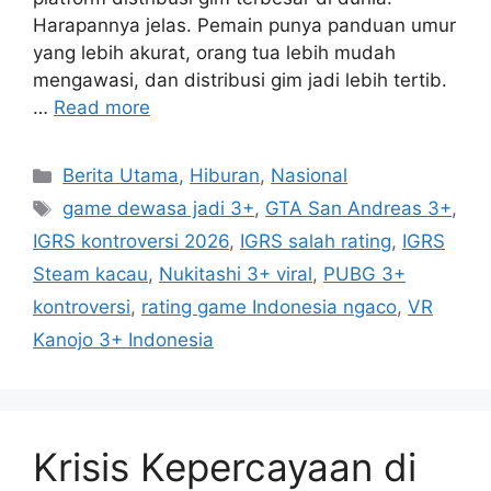
Harapannya jelas. Pemain punya panduan umur
yang lebih akurat, orang tua lebih mudah
mengawasi, dan distribusi gim jadi lebih tertib.
…
Read more
C
Berita Utama
,
Hiburan
,
Nasional
a
T
game dewasa jadi 3+
,
GTA San Andreas 3+
,
t
a
IGRS kontroversi 2026
,
IGRS salah rating
,
IGRS
e
g
Steam kacau
,
Nukitashi 3+ viral
,
PUBG 3+
g
s
kontroversi
,
rating game Indonesia ngaco
,
VR
o
r
Kanojo 3+ Indonesia
i
e
s
Krisis Kepercayaan di