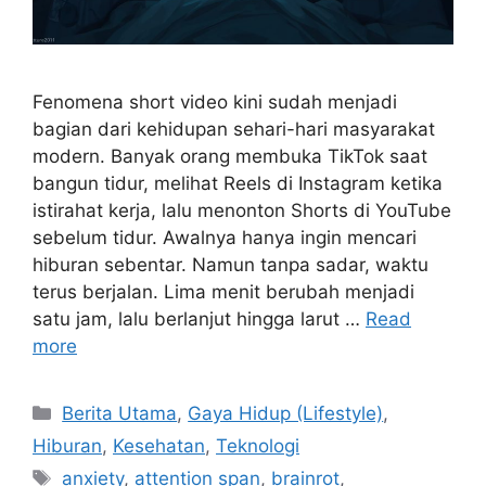
Fenomena short video kini sudah menjadi
bagian dari kehidupan sehari-hari masyarakat
modern. Banyak orang membuka TikTok saat
bangun tidur, melihat Reels di Instagram ketika
istirahat kerja, lalu menonton Shorts di YouTube
sebelum tidur. Awalnya hanya ingin mencari
hiburan sebentar. Namun tanpa sadar, waktu
terus berjalan. Lima menit berubah menjadi
satu jam, lalu berlanjut hingga larut …
Read
more
C
Berita Utama
,
Gaya Hidup (Lifestyle)
,
a
Hiburan
,
Kesehatan
,
Teknologi
t
T
anxiety
,
attention span
,
brainrot
,