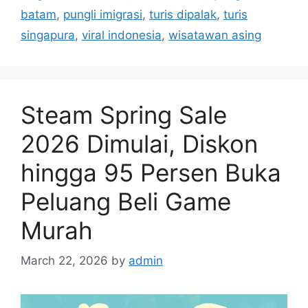
g
batam
,
pungli imigrasi
,
turis dipalak
,
turis
o
s
r
singapura
,
viral indonesia
,
wisatawan asing
i
e
s
Steam Spring Sale
2026 Dimulai, Diskon
hingga 95 Persen Buka
Peluang Beli Game
Murah
March 22, 2026
by
admin