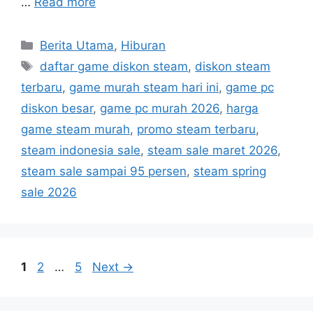
…
Read more
C
Berita Utama
,
Hiburan
a
T
daftar game diskon steam
,
diskon steam
t
a
terbaru
,
game murah steam hari ini
,
game pc
e
g
diskon besar
,
game pc murah 2026
,
harga
g
s
game steam murah
,
promo steam terbaru
,
o
r
steam indonesia sale
,
steam sale maret 2026
,
i
steam sale sampai 95 persen
,
steam spring
e
sale 2026
s
P
P
P
1
2
…
5
Next
→
a
a
a
g
g
g