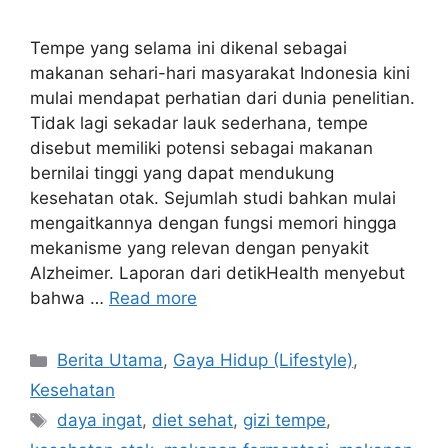
Tempe yang selama ini dikenal sebagai
makanan sehari-hari masyarakat Indonesia kini
mulai mendapat perhatian dari dunia penelitian.
Tidak lagi sekadar lauk sederhana, tempe
disebut memiliki potensi sebagai makanan
bernilai tinggi yang dapat mendukung
kesehatan otak. Sejumlah studi bahkan mulai
mengaitkannya dengan fungsi memori hingga
mekanisme yang relevan dengan penyakit
Alzheimer. Laporan dari detikHealth menyebut
bahwa …
Read more
C
Berita Utama
,
Gaya Hidup (Lifestyle)
,
a
Kesehatan
t
T
daya ingat
,
diet sehat
,
gizi tempe
,
e
a