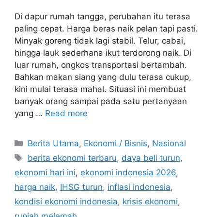
Di dapur rumah tangga, perubahan itu terasa
paling cepat. Harga beras naik pelan tapi pasti.
Minyak goreng tidak lagi stabil. Telur, cabai,
hingga lauk sederhana ikut terdorong naik. Di
luar rumah, ongkos transportasi bertambah.
Bahkan makan siang yang dulu terasa cukup,
kini mulai terasa mahal. Situasi ini membuat
banyak orang sampai pada satu pertanyaan
yang …
Read more
C
Berita Utama
,
Ekonomi / Bisnis
,
Nasional
a
T
berita ekonomi terbaru
,
daya beli turun
,
t
a
ekonomi hari ini
,
ekonomi indonesia 2026
,
e
g
harga naik
,
IHSG turun
,
inflasi indonesia
,
g
s
kondisi ekonomi indonesia
,
krisis ekonomi
,
o
r
rupiah melemah