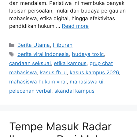
dan mendalam. Peristiwa ini membuka banyak
lapisan persoalan, mulai dari budaya pergaulan
mahasiswa, etika digital, hingga efektivitas
pendidikan hukum …
Read more
C
Berita Utama
,
Hiburan
a
T
berita viral indonesia
,
budaya toxic
,
t
a
candaan seksual
,
etika kampus
,
grup chat
e
g
mahasiswa
,
kasus fh ui
,
kasus kampus 2026
,
g
s
mahasiswa hukum viral
,
mahasiswa ui
,
o
r
pelecehan verbal
,
skandal kampus
i
e
s
Tempe Masuk Radar