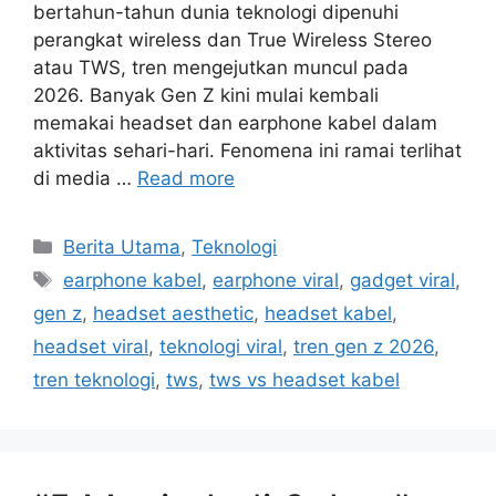
bertahun-tahun dunia teknologi dipenuhi
perangkat wireless dan True Wireless Stereo
atau TWS, tren mengejutkan muncul pada
2026. Banyak Gen Z kini mulai kembali
memakai headset dan earphone kabel dalam
aktivitas sehari-hari. Fenomena ini ramai terlihat
di media …
Read more
C
Berita Utama
,
Teknologi
a
T
earphone kabel
,
earphone viral
,
gadget viral
,
t
a
gen z
,
headset aesthetic
,
headset kabel
,
e
g
headset viral
,
teknologi viral
,
tren gen z 2026
,
g
s
tren teknologi
,
tws
,
tws vs headset kabel
o
r
i
e
s