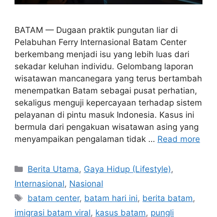
BATAM — Dugaan praktik pungutan liar di
Pelabuhan Ferry Internasional Batam Center
berkembang menjadi isu yang lebih luas dari
sekadar keluhan individu. Gelombang laporan
wisatawan mancanegara yang terus bertambah
menempatkan Batam sebagai pusat perhatian,
sekaligus menguji kepercayaan terhadap sistem
pelayanan di pintu masuk Indonesia. Kasus ini
bermula dari pengakuan wisatawan asing yang
menyampaikan pengalaman tidak …
Read more
C
Berita Utama
,
Gaya Hidup (Lifestyle)
,
a
Internasional
,
Nasional
t
T
batam center
,
batam hari ini
,
berita batam
,
e
a
imigrasi batam viral
,
kasus batam
,
pungli
g