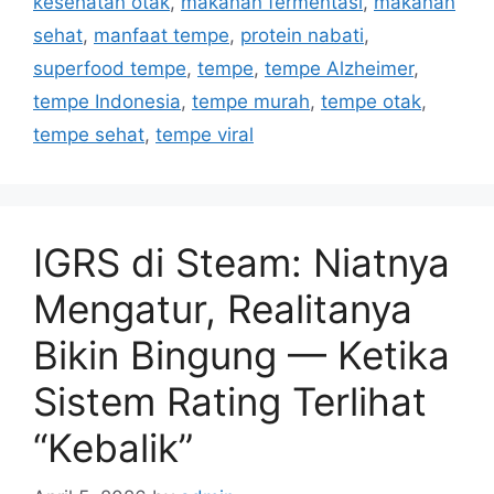
kesehatan otak
,
makanan fermentasi
,
makanan
g
g
sehat
,
manfaat tempe
,
protein nabati
,
o
s
r
superfood tempe
,
tempe
,
tempe Alzheimer
,
i
tempe Indonesia
,
tempe murah
,
tempe otak
,
e
tempe sehat
,
tempe viral
s
IGRS di Steam: Niatnya
Mengatur, Realitanya
Bikin Bingung — Ketika
Sistem Rating Terlihat
“Kebalik”