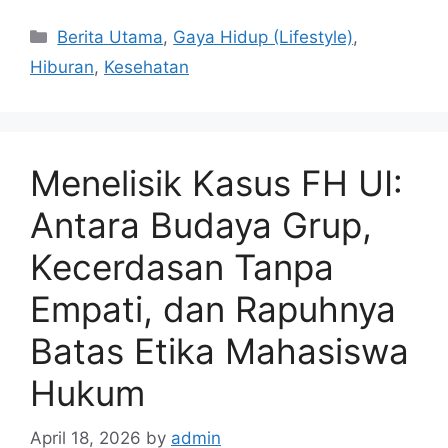
C
Berita Utama
,
Gaya Hidup (Lifestyle)
,
a
Hiburan
,
Kesehatan
t
e
g
o
Menelisik Kasus FH UI:
r
i
Antara Budaya Grup,
e
Kecerdasan Tanpa
s
Empati, dan Rapuhnya
Batas Etika Mahasiswa
Hukum
April 18, 2026
by
admin