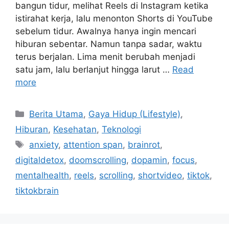
bangun tidur, melihat Reels di Instagram ketika
istirahat kerja, lalu menonton Shorts di YouTube
sebelum tidur. Awalnya hanya ingin mencari
hiburan sebentar. Namun tanpa sadar, waktu
terus berjalan. Lima menit berubah menjadi
satu jam, lalu berlanjut hingga larut …
Read
more
C
Berita Utama
,
Gaya Hidup (Lifestyle)
,
a
Hiburan
,
Kesehatan
,
Teknologi
t
T
anxiety
,
attention span
,
brainrot
,
e
a
digitaldetox
,
doomscrolling
,
dopamin
,
focus
,
g
g
mentalhealth
,
reels
,
scrolling
,
shortvideo
,
tiktok
,
o
s
r
tiktokbrain
i
e
s