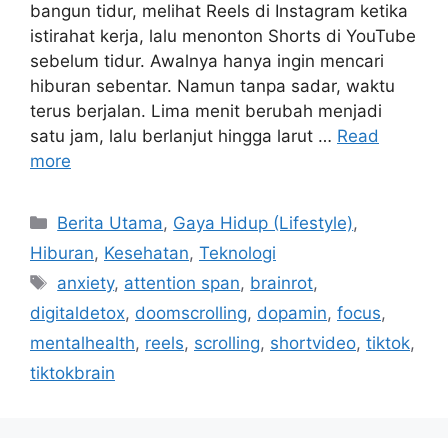
bangun tidur, melihat Reels di Instagram ketika
istirahat kerja, lalu menonton Shorts di YouTube
sebelum tidur. Awalnya hanya ingin mencari
hiburan sebentar. Namun tanpa sadar, waktu
terus berjalan. Lima menit berubah menjadi
satu jam, lalu berlanjut hingga larut …
Read
more
C
Berita Utama
,
Gaya Hidup (Lifestyle)
,
a
Hiburan
,
Kesehatan
,
Teknologi
t
T
anxiety
,
attention span
,
brainrot
,
e
a
digitaldetox
,
doomscrolling
,
dopamin
,
focus
,
g
g
mentalhealth
,
reels
,
scrolling
,
shortvideo
,
tiktok
,
o
s
r
tiktokbrain
i
e
s