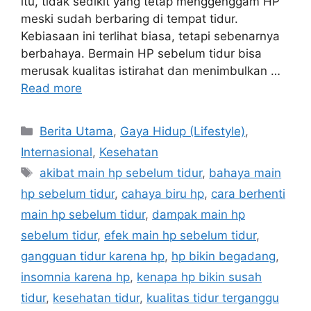
itu, tidak sedikit yang tetap menggenggam HP
meski sudah berbaring di tempat tidur.
Kebiasaan ini terlihat biasa, tetapi sebenarnya
berbahaya. Bermain HP sebelum tidur bisa
merusak kualitas istirahat dan menimbulkan …
Read more
C
Berita Utama
,
Gaya Hidup (Lifestyle)
,
a
Internasional
,
Kesehatan
t
T
akibat main hp sebelum tidur
,
bahaya main
e
a
hp sebelum tidur
,
cahaya biru hp
,
cara berhenti
g
g
main hp sebelum tidur
,
dampak main hp
o
s
r
sebelum tidur
,
efek main hp sebelum tidur
,
i
gangguan tidur karena hp
,
hp bikin begadang
,
e
insomnia karena hp
,
kenapa hp bikin susah
s
tidur
,
kesehatan tidur
,
kualitas tidur terganggu