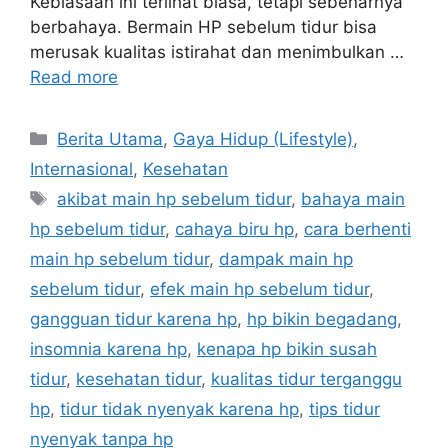
Kebiasaan ini terlihat biasa, tetapi sebenarnya
berbahaya. Bermain HP sebelum tidur bisa
merusak kualitas istirahat dan menimbulkan …
Read more
C
Berita Utama
,
Gaya Hidup (Lifestyle)
,
a
Internasional
,
Kesehatan
t
T
akibat main hp sebelum tidur
,
bahaya main
e
a
hp sebelum tidur
,
cahaya biru hp
,
cara berhenti
g
g
main hp sebelum tidur
,
dampak main hp
o
s
r
sebelum tidur
,
efek main hp sebelum tidur
,
i
gangguan tidur karena hp
,
hp bikin begadang
,
e
insomnia karena hp
,
kenapa hp bikin susah
s
tidur
,
kesehatan tidur
,
kualitas tidur terganggu
hp
,
tidur tidak nyenyak karena hp
,
tips tidur
nyenyak tanpa hp