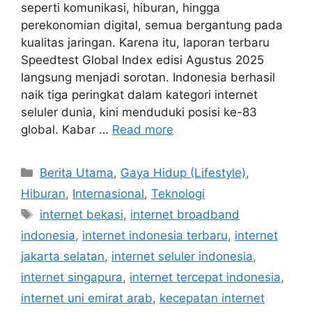
seperti komunikasi, hiburan, hingga
perekonomian digital, semua bergantung pada
kualitas jaringan. Karena itu, laporan terbaru
Speedtest Global Index edisi Agustus 2025
langsung menjadi sorotan. Indonesia berhasil
naik tiga peringkat dalam kategori internet
seluler dunia, kini menduduki posisi ke-83
global. Kabar …
Read more
C
Berita Utama
,
Gaya Hidup (Lifestyle)
,
a
Hiburan
,
Internasional
,
Teknologi
t
T
internet bekasi
,
internet broadband
e
a
indonesia
,
internet indonesia terbaru
,
internet
g
g
jakarta selatan
,
internet seluler indonesia
,
o
s
r
internet singapura
,
internet tercepat indonesia
,
i
internet uni emirat arab
,
kecepatan internet
e