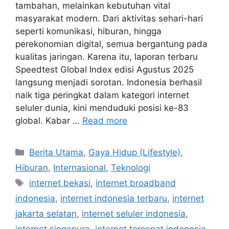
tambahan, melainkan kebutuhan vital
masyarakat modern. Dari aktivitas sehari-hari
seperti komunikasi, hiburan, hingga
perekonomian digital, semua bergantung pada
kualitas jaringan. Karena itu, laporan terbaru
Speedtest Global Index edisi Agustus 2025
langsung menjadi sorotan. Indonesia berhasil
naik tiga peringkat dalam kategori internet
seluler dunia, kini menduduki posisi ke-83
global. Kabar …
Read more
C
Berita Utama
,
Gaya Hidup (Lifestyle)
,
a
Hiburan
,
Internasional
,
Teknologi
t
T
internet bekasi
,
internet broadband
e
a
indonesia
,
internet indonesia terbaru
,
internet
g
g
jakarta selatan
,
internet seluler indonesia
,
o
s
r