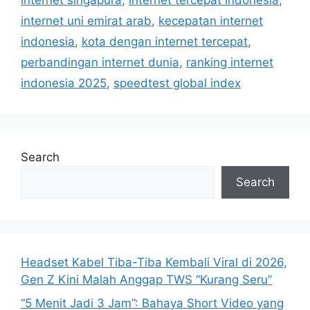
internet singapura
,
internet tercepat indonesia
,
i
internet uni emirat arab
,
kecepatan internet
e
indonesia
,
kota dengan internet tercepat
,
s
perbandingan internet dunia
,
ranking internet
indonesia 2025
,
speedtest global index
Search
Search
Headset Kabel Tiba-Tiba Kembali Viral di 2026,
Gen Z Kini Malah Anggap TWS “Kurang Seru”
“5 Menit Jadi 3 Jam”: Bahaya Short Video yang