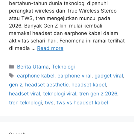
bertahun-tahun dunia teknologi dipenuhi
perangkat wireless dan True Wireless Stereo
atau TWS, tren mengejutkan muncul pada
2026. Banyak Gen Z kini mulai kembali
memakai headset dan earphone kabel dalam
aktivitas sehari-hari. Fenomena ini ramai terlihat
di media …
Read more
C
Berita Utama
,
Teknologi
a
T
earphone kabel
,
earphone viral
,
gadget viral
,
t
a
gen z
,
headset aesthetic
,
headset kabel
,
e
g
headset viral
,
teknologi viral
,
tren gen z 2026
,
g
s
tren teknologi
,
tws
,
tws vs headset kabel
o
r
i
e
s