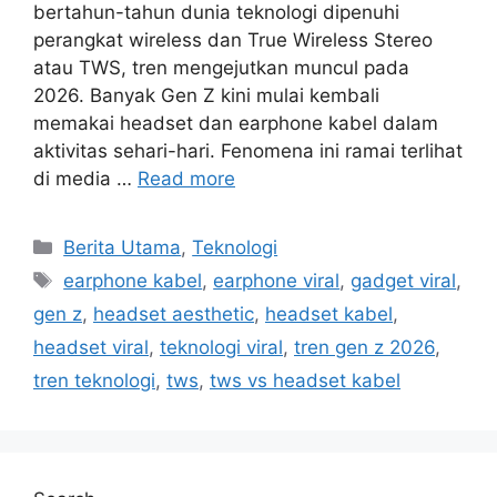
bertahun-tahun dunia teknologi dipenuhi
perangkat wireless dan True Wireless Stereo
atau TWS, tren mengejutkan muncul pada
2026. Banyak Gen Z kini mulai kembali
memakai headset dan earphone kabel dalam
aktivitas sehari-hari. Fenomena ini ramai terlihat
di media …
Read more
C
Berita Utama
,
Teknologi
a
T
earphone kabel
,
earphone viral
,
gadget viral
,
t
a
gen z
,
headset aesthetic
,
headset kabel
,
e
g
headset viral
,
teknologi viral
,
tren gen z 2026
,
g
s
tren teknologi
,
tws
,
tws vs headset kabel
o
r
i
e
s