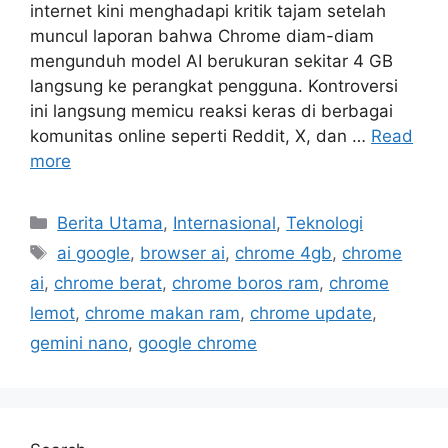
internet kini menghadapi kritik tajam setelah
muncul laporan bahwa Chrome diam-diam
mengunduh model AI berukuran sekitar 4 GB
langsung ke perangkat pengguna. Kontroversi
ini langsung memicu reaksi keras di berbagai
komunitas online seperti Reddit, X, dan …
Read
more
C
Berita Utama
,
Internasional
,
Teknologi
a
T
ai google
,
browser ai
,
chrome 4gb
,
chrome
t
a
ai
,
chrome berat
,
chrome boros ram
,
chrome
e
g
lemot
,
chrome makan ram
,
chrome update
,
g
s
gemini nano
,
google chrome
o
r
i
e
s