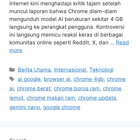
internet kini menghadapi kritik tajam setelah
muncul laporan bahwa Chrome diam-diam
mengunduh model AI berukuran sekitar 4 GB
langsung ke perangkat pengguna. Kontroversi
ini langsung memicu reaksi keras di berbagai
komunitas online seperti Reddit, X, dan …
Read
more
C
Berita Utama
,
Internasional
,
Teknologi
a
T
ai google
,
browser ai
,
chrome 4gb
,
chrome
t
a
ai
,
chrome berat
,
chrome boros ram
,
chrome
e
g
lemot
,
chrome makan ram
,
chrome update
,
g
s
gemini nano
,
google chrome
o
r
i
e
s