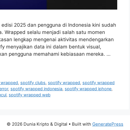
edisi 2025 dan pengguna di Indonesia kini sudah
. Wrapped selalu menjadi salah satu momen
kasan lengkap mengenai aktivitas mendengarkan
y menyajikan data ini dalam bentuk visual,
ahkan pengguna memahami kebiasaan mereka. …
5 wrapped
,
spotify clubs
,
spotify wrapped
,
spotify wrapped
error
,
spotify wrapped indonesia
,
spotify wrapped iphone
,
ncul
,
spotify wrapped web
© 2026 Dunia Kripto & Digital
• Built with
GeneratePress