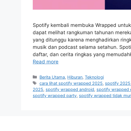
Spotify kembali membuka Wrapped untuk 
dapat melihat rangkuman tahunan mereka
yang ditunggu karena menghadirkan ring
musik dan podcast selama setahun. Spotif
daftar, dan cerita ringkas yang memud
Read more
C
Berita Utama
,
Hiburan
,
Teknologi
a
T
cara lihat spotify wrapped 2025
,
spotify 202
t
a
2025
,
spotify wrapped android
,
spotify wrapped 
e
g
spotify wrapped party
,
spotify wrapped tidak mu
g
s
o
r
i
e