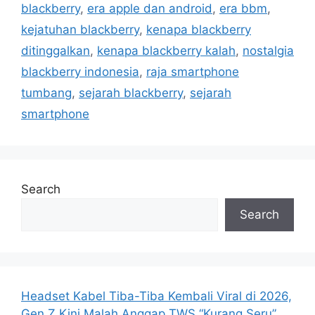
blackberry
,
era apple dan android
,
era bbm
,
o
s
r
kejatuhan blackberry
,
kenapa blackberry
i
ditinggalkan
,
kenapa blackberry kalah
,
nostalgia
e
blackberry indonesia
,
raja smartphone
s
tumbang
,
sejarah blackberry
,
sejarah
smartphone
Search
Search
Headset Kabel Tiba-Tiba Kembali Viral di 2026,
Gen Z Kini Malah Anggap TWS “Kurang Seru”