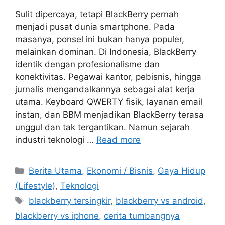
Sulit dipercaya, tetapi BlackBerry pernah
menjadi pusat dunia smartphone. Pada
masanya, ponsel ini bukan hanya populer,
melainkan dominan. Di Indonesia, BlackBerry
identik dengan profesionalisme dan
konektivitas. Pegawai kantor, pebisnis, hingga
jurnalis mengandalkannya sebagai alat kerja
utama. Keyboard QWERTY fisik, layanan email
instan, dan BBM menjadikan BlackBerry terasa
unggul dan tak tergantikan. Namun sejarah
industri teknologi …
Read more
C
Berita Utama
,
Ekonomi / Bisnis
,
Gaya Hidup
a
(Lifestyle)
,
Teknologi
t
T
blackberry tersingkir
,
blackberry vs android
,
e
a
blackberry vs iphone
,
cerita tumbangnya
g
g