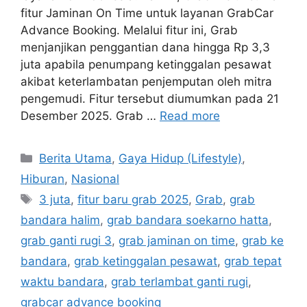
fitur Jaminan On Time untuk layanan GrabCar
Advance Booking. Melalui fitur ini, Grab
menjanjikan penggantian dana hingga Rp 3,3
juta apabila penumpang ketinggalan pesawat
akibat keterlambatan penjemputan oleh mitra
pengemudi. Fitur tersebut diumumkan pada 21
Desember 2025. Grab …
Read more
C
Berita Utama
,
Gaya Hidup (Lifestyle)
,
a
Hiburan
,
Nasional
t
T
3 juta
,
fitur baru grab 2025
,
Grab
,
grab
e
a
bandara halim
,
grab bandara soekarno hatta
,
g
g
grab ganti rugi 3
,
grab jaminan on time
,
grab ke
o
s
r
bandara
,
grab ketinggalan pesawat
,
grab tepat
i
waktu bandara
,
grab terlambat ganti rugi
,
e
grabcar advance booking