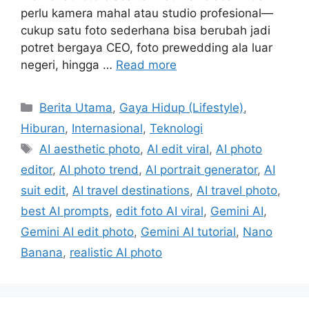
perlu kamera mahal atau studio profesional—
cukup satu foto sederhana bisa berubah jadi
potret bergaya CEO, foto prewedding ala luar
negeri, hingga …
Read more
C
Berita Utama
,
Gaya Hidup (Lifestyle)
,
a
Hiburan
,
Internasional
,
Teknologi
t
T
AI aesthetic photo
,
AI edit viral
,
AI photo
e
a
editor
,
AI photo trend
,
AI portrait generator
,
AI
g
g
suit edit
,
AI travel destinations
,
AI travel photo
,
o
s
r
best AI prompts
,
edit foto AI viral
,
Gemini AI
,
i
Gemini AI edit photo
,
Gemini AI tutorial
,
Nano
e
Banana
,
realistic AI photo
s