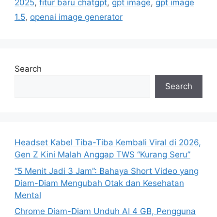
2025
,
fitur baru chatgpt
,
gpt image
,
gpt image
e
1.5
,
openai image generator
s
Search
Search
Headset Kabel Tiba-Tiba Kembali Viral di 2026,
Gen Z Kini Malah Anggap TWS “Kurang Seru”
“5 Menit Jadi 3 Jam”: Bahaya Short Video yang
Diam-Diam Mengubah Otak dan Kesehatan
Mental
Chrome Diam-Diam Unduh AI 4 GB, Pengguna