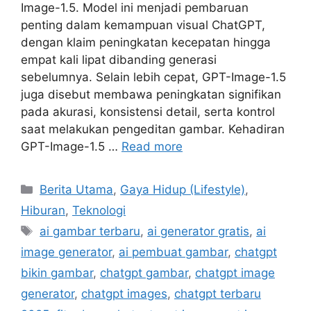
Image-1.5. Model ini menjadi pembaruan
penting dalam kemampuan visual ChatGPT,
dengan klaim peningkatan kecepatan hingga
empat kali lipat dibanding generasi
sebelumnya. Selain lebih cepat, GPT-Image-1.5
juga disebut membawa peningkatan signifikan
pada akurasi, konsistensi detail, serta kontrol
saat melakukan pengeditan gambar. Kehadiran
GPT-Image-1.5 …
Read more
C
Berita Utama
,
Gaya Hidup (Lifestyle)
,
a
Hiburan
,
Teknologi
t
T
ai gambar terbaru
,
ai generator gratis
,
ai
e
a
image generator
,
ai pembuat gambar
,
chatgpt
g
g
bikin gambar
,
chatgpt gambar
,
chatgpt image
o
s
r
generator
,
chatgpt images
,
chatgpt terbaru
i