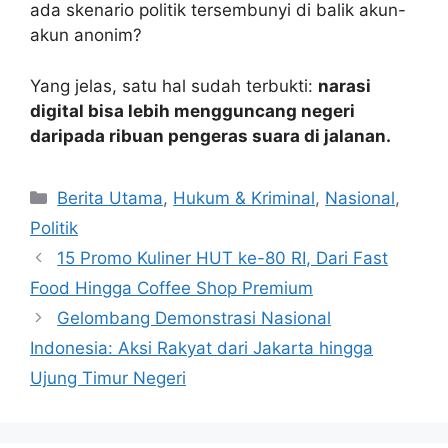
ada skenario politik tersembunyi di balik akun-
akun anonim?
Yang jelas, satu hal sudah terbukti:
narasi
digital bisa lebih mengguncang negeri
daripada ribuan pengeras suara di jalanan.
C
Berita Utama
,
Hukum & Kriminal
,
Nasional
,
a
Politik
t
15 Promo Kuliner HUT ke-80 RI, Dari Fast
e
Food Hingga Coffee Shop Premium
g
Gelombang Demonstrasi Nasional
o
r
Indonesia: Aksi Rakyat dari Jakarta hingga
i
Ujung Timur Negeri
e
s