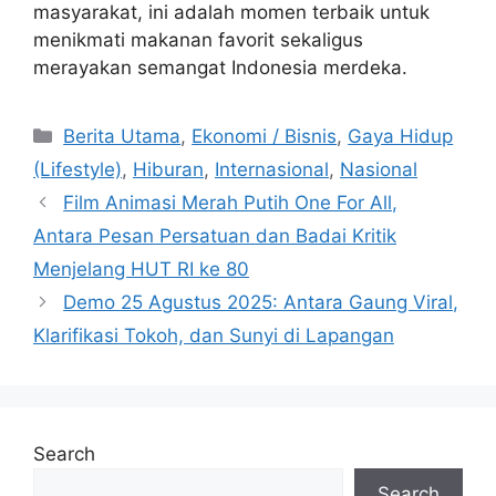
masyarakat, ini adalah momen terbaik untuk
menikmati makanan favorit sekaligus
merayakan semangat Indonesia merdeka.
C
Berita Utama
,
Ekonomi / Bisnis
,
Gaya Hidup
a
(Lifestyle)
,
Hiburan
,
Internasional
,
Nasional
t
Film Animasi Merah Putih One For All,
e
Antara Pesan Persatuan dan Badai Kritik
g
Menjelang HUT RI ke 80
o
r
Demo 25 Agustus 2025: Antara Gaung Viral,
i
Klarifikasi Tokoh, dan Sunyi di Lapangan
e
s
Search
Search