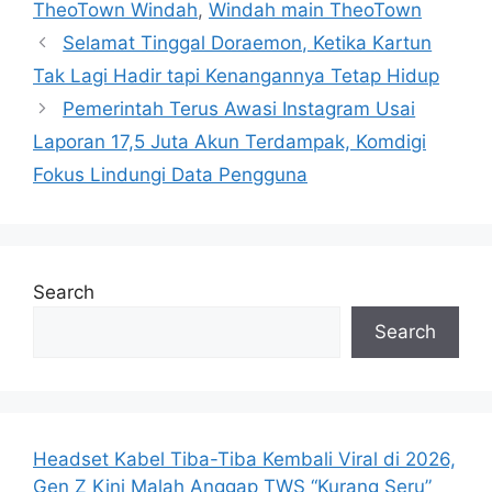
TheoTown Windah
,
Windah main TheoTown
s
Selamat Tinggal Doraemon, Ketika Kartun
Tak Lagi Hadir tapi Kenangannya Tetap Hidup
Pemerintah Terus Awasi Instagram Usai
Laporan 17,5 Juta Akun Terdampak, Komdigi
Fokus Lindungi Data Pengguna
Search
Search
Headset Kabel Tiba-Tiba Kembali Viral di 2026,
Gen Z Kini Malah Anggap TWS “Kurang Seru”