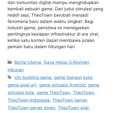
dan komunitas digital mampu menghidupkan
kembali sebuah game. Dari judul simulasi yang
relatif sepi, TheoTown berubah menjadi
fenomena baru dalam waktu singkat. Bagi
industri game, peristiwa ini menegaskan
pentingnya kesiapan infrastruktur di era viral,
ketika satu konten dapat membawa jutaan
pemain baru dalam hitungan hari.
C
Berita Utama
,
Gaya Hidup (Lifestyle)
,
a
Hiburan
t
T
city building game
,
game bangun kota
,
e
a
game pixel art
,
game simulasi Android
,
game
g
g
simulasi kota
,
game TheoTown
,
TheoTown
,
o
s
r
TheoTown Indonesia
,
TheoTown server
,
i
TheoTown server down
,
TheoTown viral
,
e