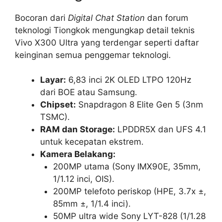
Bocoran dari
Digital Chat Station
dan forum
teknologi Tiongkok mengungkap detail teknis
Vivo X300 Ultra yang terdengar seperti daftar
keinginan semua penggemar teknologi.
Layar:
6,83 inci 2K OLED LTPO 120Hz
dari BOE atau Samsung.
Chipset:
Snapdragon 8 Elite Gen 5 (3nm
TSMC).
RAM dan Storage:
LPDDR5X dan UFS 4.1
untuk kecepatan ekstrem.
Kamera Belakang:
200MP utama (Sony IMX90E, 35mm,
1/1.12 inci, OIS).
200MP telefoto periskop (HPE, 3.7x ±,
85mm ±, 1/1.4 inci).
50MP ultra wide Sony LYT-828 (1/1.28