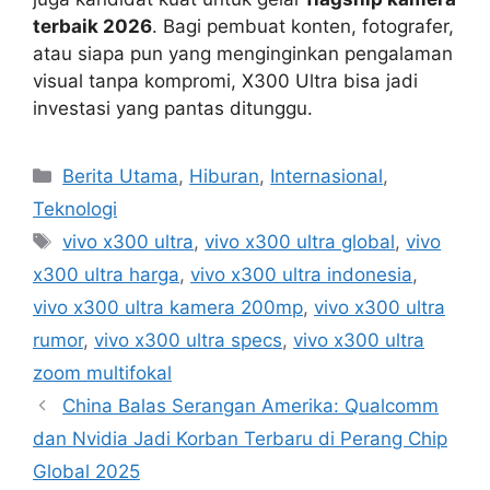
terbaik 2026
. Bagi pembuat konten, fotografer,
atau siapa pun yang menginginkan pengalaman
visual tanpa kompromi, X300 Ultra bisa jadi
investasi yang pantas ditunggu.
C
Berita Utama
,
Hiburan
,
Internasional
,
a
Teknologi
t
T
vivo x300 ultra
,
vivo x300 ultra global
,
vivo
e
a
x300 ultra harga
,
vivo x300 ultra indonesia
,
g
g
vivo x300 ultra kamera 200mp
,
vivo x300 ultra
o
s
r
rumor
,
vivo x300 ultra specs
,
vivo x300 ultra
i
zoom multifokal
e
China Balas Serangan Amerika: Qualcomm
s
dan Nvidia Jadi Korban Terbaru di Perang Chip
Global 2025